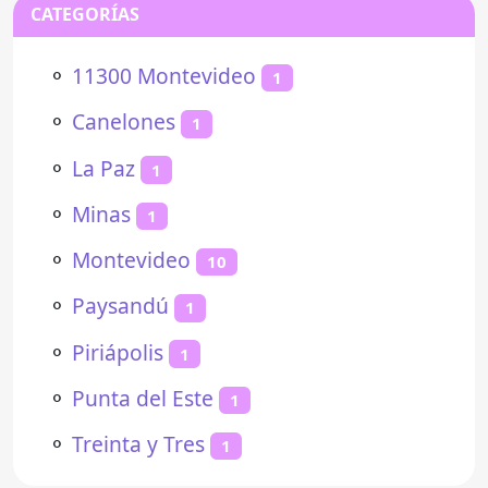
CATEGORÍAS
⚬
11300 Montevideo
1
⚬
Canelones
1
⚬
La Paz
1
⚬
Minas
1
⚬
Montevideo
10
⚬
Paysandú
1
⚬
Piriápolis
1
⚬
Punta del Este
1
⚬
Treinta y Tres
1