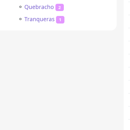
⚬
Quebracho
2
⚬
Tranqueras
1