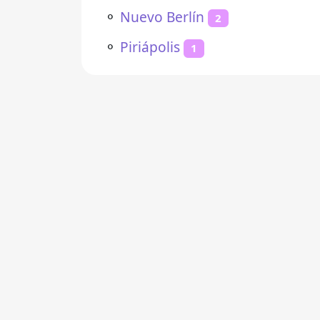
⚬
Nuevo Berlín
2
⚬
Piriápolis
1