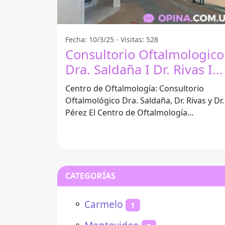
Fecha: 10/3/25 - Visitas: 528
Consultorio Oftalmologico
Dra. Saldaña I Dr. Rivas I
Dr. Pérez - San José De
Centro de Oftalmología: Consultorio
Mayo
Oftalmológico Dra. Saldaña, Dr. Rivas y Dr.
Pérez El Centro de Oftalmología
Consultorio Oftalmológico Dra. Saldaña,
Dr.
CATEGORÍAS
⚬
Carmelo
1