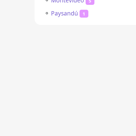
⚬
Montevideo
5
⚬
Paysandú
1