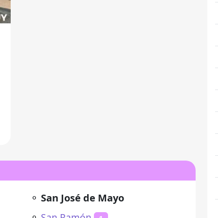
⚬
San José de Mayo
⚬
San Ramón