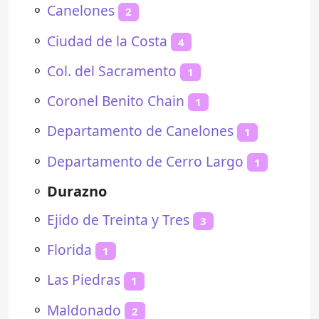
⚬
Canelones
2
⚬
Ciudad de la Costa
4
⚬
Col. del Sacramento
1
⚬
Coronel Benito Chain
1
⚬
Departamento de Canelones
1
⚬
Departamento de Cerro Largo
1
⚬
Durazno
⚬
Ejido de Treinta y Tres
3
⚬
Florida
1
⚬
Las Piedras
1
⚬
Maldonado
2