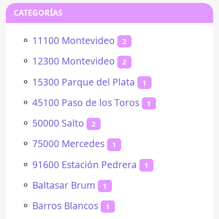
CATEGORÍAS
⚬
11100 Montevideo
2
⚬
12300 Montevideo
2
⚬
15300 Parque del Plata
1
⚬
45100 Paso de los Toros
1
⚬
50000 Salto
2
⚬
75000 Mercedes
1
⚬
91600 Estación Pedrera
1
⚬
Baltasar Brum
1
⚬
Barros Blancos
1