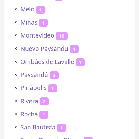
⚬
Melo
1
⚬
Minas
1
⚬
Montevideo
16
⚬
Nuevo Paysandu
1
⚬
Ombúes de Lavalle
1
⚬
Paysandú
3
⚬
Piriápolis
1
⚬
Rivera
2
⚬
Rocha
1
⚬
San Bautista
1