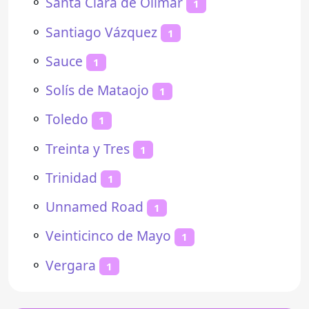
⚬
Santa Clara de Olimar
1
⚬
Santiago Vázquez
1
⚬
Sauce
1
⚬
Solís de Mataojo
1
⚬
Toledo
1
⚬
Treinta y Tres
1
⚬
Trinidad
1
⚬
Unnamed Road
1
⚬
Veinticinco de Mayo
1
⚬
Vergara
1