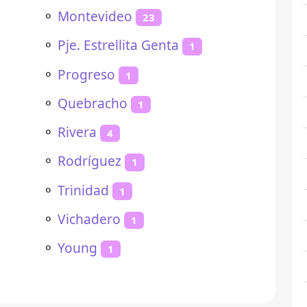
⚬
Montevideo
23
⚬
Pje. Estrellita Genta
1
⚬
Progreso
1
⚬
Quebracho
1
⚬
Rivera
4
⚬
Rodríguez
1
⚬
Trinidad
1
⚬
Vichadero
1
⚬
Young
1