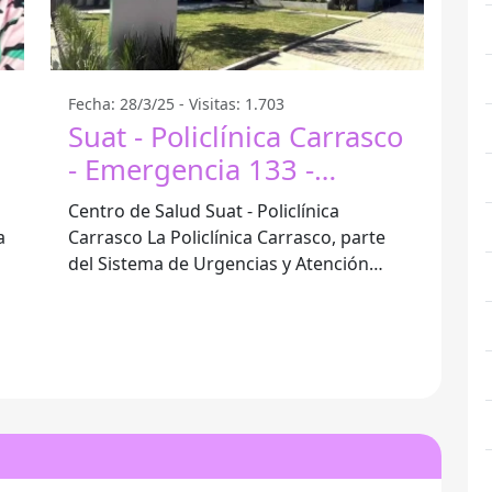
Fecha: 28/3/25 - Visitas: 1.703
Suat - Policlínica Carrasco
- Emergencia 133 -
Montevideo
Centro de Salud Suat - Policlínica
Carrasco La Policlínica Carrasco, parte
del Sistema de Urgencias y Atención
s
Médica (suat), se localiza en
Montevideo,