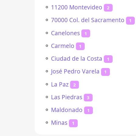
⚬
11200 Montevideo
2
⚬
70000 Col. del Sacramento
1
⚬
Canelones
1
⚬
Carmelo
1
⚬
Ciudad de la Costa
1
⚬
José Pedro Varela
1
⚬
La Paz
2
⚬
Las Piedras
3
⚬
Maldonado
1
⚬
Minas
1