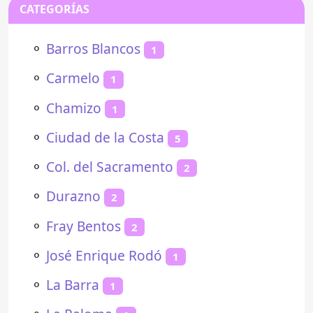
CATEGORÍAS
⚬
Barros Blancos
1
⚬
Carmelo
1
⚬
Chamizo
1
⚬
Ciudad de la Costa
5
⚬
Col. del Sacramento
2
⚬
Durazno
2
⚬
Fray Bentos
2
⚬
José Enrique Rodó
1
⚬
La Barra
1