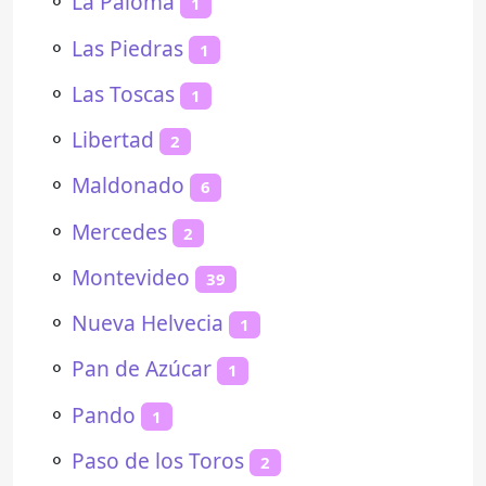
⚬
La Paloma
1
⚬
Las Piedras
1
⚬
Las Toscas
1
⚬
Libertad
2
⚬
Maldonado
6
⚬
Mercedes
2
⚬
Montevideo
39
⚬
Nueva Helvecia
1
⚬
Pan de Azúcar
1
⚬
Pando
1
⚬
Paso de los Toros
2