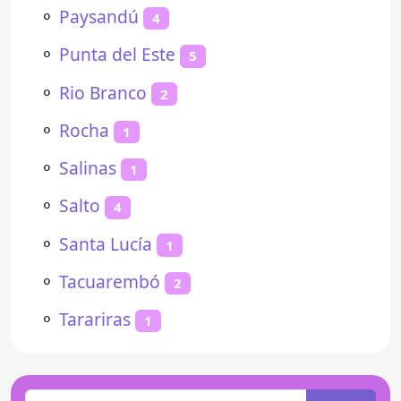
⚬
Paysandú
4
⚬
Punta del Este
5
⚬
Rio Branco
2
⚬
Rocha
1
⚬
Salinas
1
⚬
Salto
4
⚬
Santa Lucía
1
⚬
Tacuarembó
2
⚬
Tarariras
1