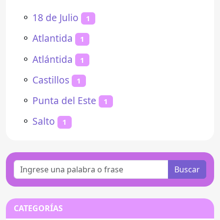
⚬
18 de Julio
1
⚬
Atlantida
1
⚬
Atlántida
1
⚬
Castillos
1
⚬
Punta del Este
1
⚬
Salto
1
Buscar
CATEGORÍAS