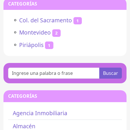
CATEGORÍAS
⚬
Col. del Sacramento
1
⚬
Montevideo
2
⚬
Piriápolis
1
Buscar
CATEGORÍAS
Agencia Inmobiliaria
Almacén