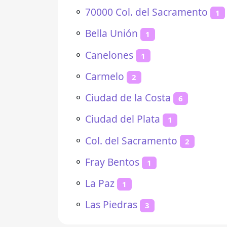
⚬
70000 Col. del Sacramento
1
⚬
Bella Unión
1
⚬
Canelones
1
⚬
Carmelo
2
⚬
Ciudad de la Costa
6
⚬
Ciudad del Plata
1
⚬
Col. del Sacramento
2
⚬
Fray Bentos
1
⚬
La Paz
1
⚬
Las Piedras
3