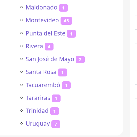
⚬
Maldonado
1
⚬
Montevideo
45
⚬
Punta del Este
1
⚬
Rivera
4
⚬
San José de Mayo
2
⚬
Santa Rosa
1
⚬
Tacuarembó
1
⚬
Tarariras
1
⚬
Trinidad
1
⚬
Uruguay
7