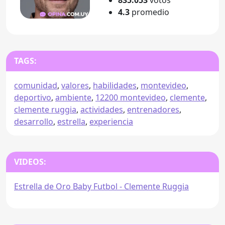
4.3
promedio
TAGS:
comunidad
,
valores
,
habilidades
,
montevideo
,
deportivo
,
ambiente
,
12200 montevideo
,
clemente
,
clemente ruggia
,
actividades
,
entrenadores
,
desarrollo
,
estrella
,
experiencia
VIDEOS:
Estrella de Oro Baby Futbol - Clemente Ruggia