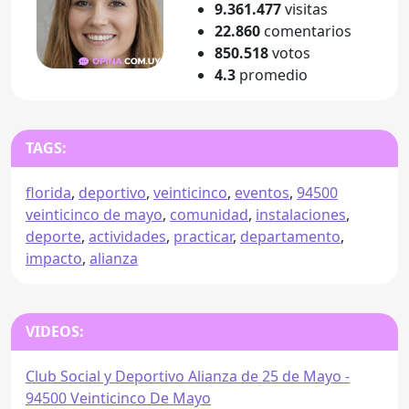
9.361.477
visitas
22.860
comentarios
850.518
votos
4.3
promedio
TAGS:
florida
,
deportivo
,
veinticinco
,
eventos
,
94500
veinticinco de mayo
,
comunidad
,
instalaciones
,
deporte
,
actividades
,
practicar
,
departamento
,
impacto
,
alianza
VIDEOS:
Club Social y Deportivo Alianza de 25 de Mayo -
94500 Veinticinco De Mayo