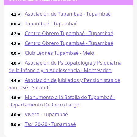
Asociación de Tupambaé - Tupambaé
4.2 ★
Tupambaé - Tupambaé
0.0 ★
Centro Obrero Tupambaé - Tupambaé
4.2 ★
Centro Obrero Tupambaé - Tupambaé
4.2 ★
Club Leones Tupambaé - Melo
0.0 ★
Asociación de Psicopatología y Psiquiatría
4.0 ★
de la Infancia y la Adolescencia - Montevideo
Asociación de Jubilados y Pensionistas de
4.4 ★
San José - Sarandí
Monumento a la Batalla de Tupambaé -
4.8 ★
Departamento De Cerro Largo
Vivero - Tupambaé
4.0 ★
Taxi 20-20 - Tupambaé
5.0 ★