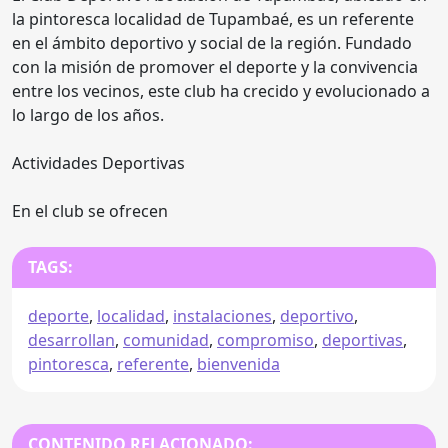
la pintoresca localidad de Tupambaé, es un referente
en el ámbito deportivo y social de la región. Fundado
con la misión de promover el deporte y la convivencia
entre los vecinos, este club ha crecido y evolucionado a
lo largo de los años.
Actividades Deportivas
En el club se ofrecen
TAGS:
deporte
,
localidad
,
instalaciones
,
deportivo
,
desarrollan
,
comunidad
,
compromiso
,
deportivas
,
pintoresca
,
referente
,
bienvenida
CONTENIDO RELACIONADO: