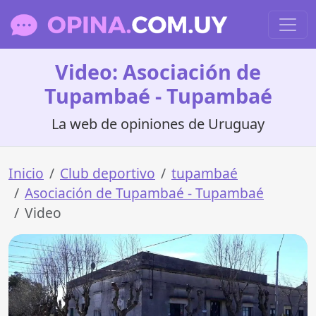
Video: Asociación de
Tupambaé - Tupambaé
La web de opiniones de Uruguay
Inicio
Club deportivo
tupambaé
Asociación de Tupambaé - Tupambaé
Video