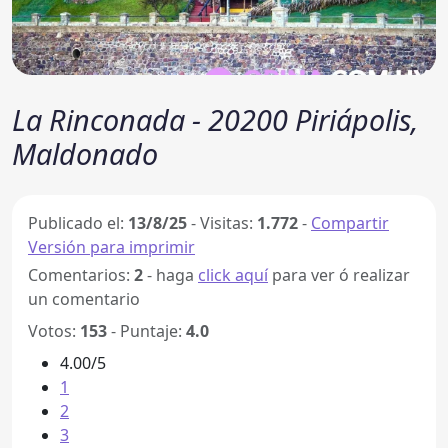
La Rinconada - 20200 Piriápolis,
Maldonado
Publicado el:
13/8/25
-
Visitas:
1.772
-
Compartir
Versión para imprimir
Comentarios:
2
- haga
click aquí
para ver ó realizar
un comentario
Votos:
153
- Puntaje:
4.0
4.00/5
1
2
3