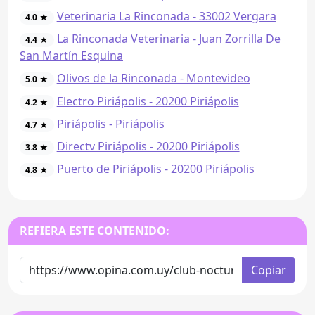
Veterinaria La Rinconada - 33002 Vergara
4.0 ★
La Rinconada Veterinaria - Juan Zorrilla De
4.4 ★
San Martín Esquina
Olivos de la Rinconada - Montevideo
5.0 ★
Electro Piriápolis - 20200 Piriápolis
4.2 ★
Piriápolis - Piriápolis
4.7 ★
Directv Piriápolis - 20200 Piriápolis
3.8 ★
Puerto de Piriápolis - 20200 Piriápolis
4.8 ★
REFIERA ESTE CONTENIDO:
Copiar