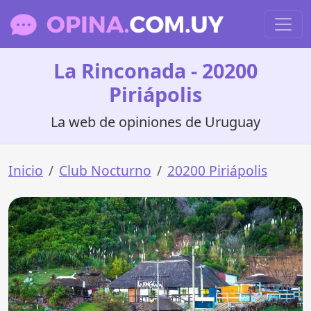
La Rinconada - 20200
Piriápolis
La web de opiniones de Uruguay
Inicio
Club Nocturno
20200 Piriápolis