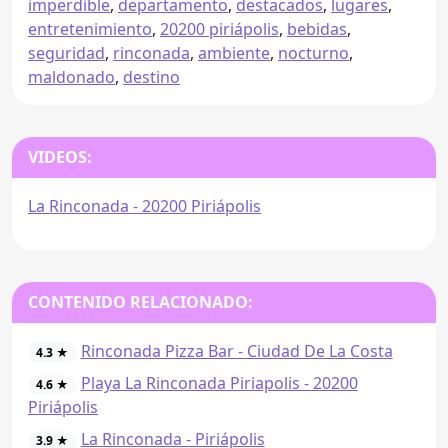
imperdible
,
departamento
,
destacados
,
lugares
,
entretenimiento
,
20200 piriápolis
,
bebidas
,
seguridad
,
rinconada
,
ambiente
,
nocturno
,
maldonado
,
destino
VIDEOS:
La Rinconada - 20200 Piriápolis
CONTENIDO RELACIONADO:
Rinconada Pizza Bar - Ciudad De La Costa
4.3 ★
Playa La Rinconada Piriapolis - 20200
4.6 ★
Piriápolis
La Rinconada - Piriápolis
3.9 ★