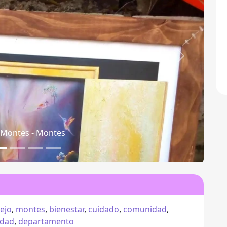
Siguiente
1 Montes - Mapa
ejo
,
montes
,
bienestar
,
cuidado
,
comunidad
,
idad
,
departamento