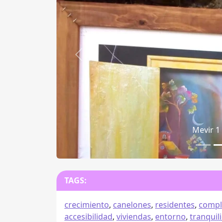
Anterior
Mevir 
TAGS:
crecimiento
,
canelones
,
residentes
,
compl
accesibilidad
,
viviendas
,
entorno
,
tranquil