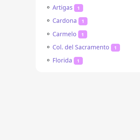
⚬
Artigas
1
⚬
Cardona
1
⚬
Carmelo
1
⚬
Col. del Sacramento
1
⚬
Florida
1