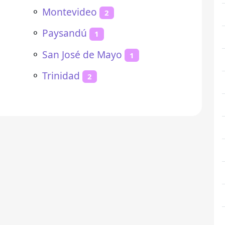
⚬
Montevideo
2
⚬
Paysandú
1
⚬
San José de Mayo
1
⚬
Trinidad
2