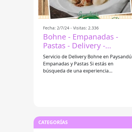
Fecha: 2/7/24 - Visitas: 2.336
Bohne - Empanadas -
Pastas - Delivery -
Paysandú
Servicio de Delivery Bohne en Paysandú
Empanadas y Pastas Si estás en
búsqueda de una experiencia
gastronómica única en Paysandú, no
puedes dejar de
CATEGORÍAS