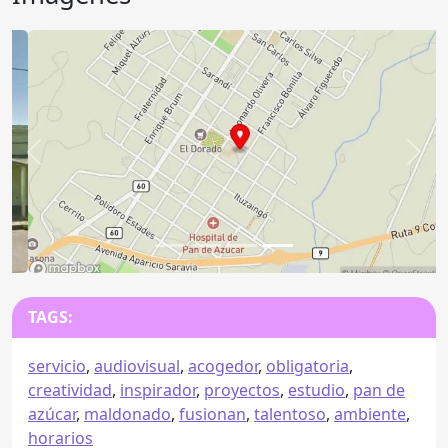
Anterior
Sigu
TAGS:
servicio
,
audiovisual
,
acogedor
,
obligatoria
,
creatividad
,
inspirador
,
proyectos
,
estudio
,
pan de
azúcar
,
maldonado
,
fusionan
,
talentoso
,
ambiente
,
horarios