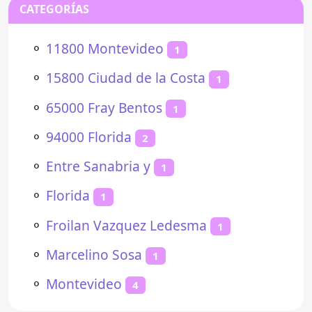
CATEGORÍAS
⚬
11800 Montevideo
1
⚬
15800 Ciudad de la Costa
1
⚬
65000 Fray Bentos
1
⚬
94000 Florida
2
⚬
Entre Sanabria y
1
⚬
Florida
1
⚬
Froilan Vazquez Ledesma
1
⚬
Marcelino Sosa
1
⚬
Montevideo
4