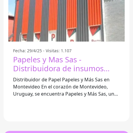
Fecha: 29/4/25 - Visitas: 1.107
Papeles y Mas Sas -
Distribuidora de insumos
gráficos y papel en Uruguay -
Distribuidor de Papel Papeles y Más Sas en
Montevideo
Montevideo En el corazón de Montevideo,
Uruguay, se encuentra Papeles y Más Sas, un
reconocido distribuidor de