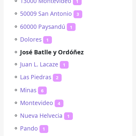
⚬
13000 Montevideo
1
⚬
50009 San Antonio
3
⚬
60000 Paysandú
1
⚬
Dolores
1
⚬
José Batlle y Ordóñez
⚬
Juan L. Lacaze
1
⚬
Las Piedras
2
⚬
Minas
6
⚬
Montevideo
4
⚬
Nueva Helvecia
1
⚬
Pando
1