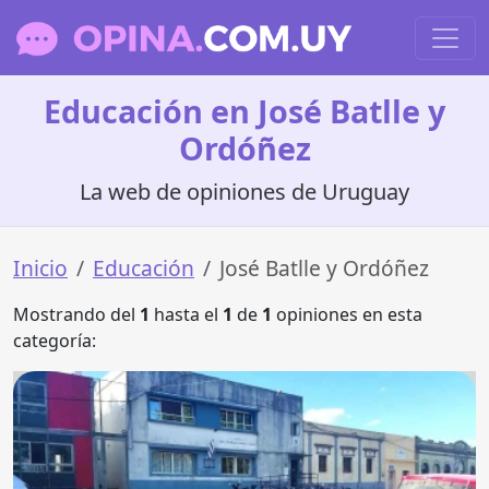
Educación en José Batlle y
Ordóñez
La web de opiniones de Uruguay
Inicio
Educación
José Batlle y Ordóñez
Mostrando del
1
hasta el
1
de
1
opiniones en esta
categoría: