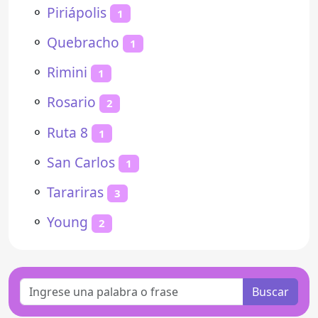
⚬
Piriápolis
1
⚬
Quebracho
1
⚬
Rimini
1
⚬
Rosario
2
⚬
Ruta 8
1
⚬
San Carlos
1
⚬
Tarariras
3
⚬
Young
2
Buscar