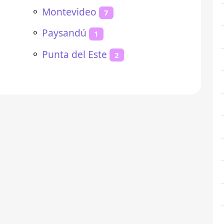
⚬
Montevideo
7
⚬
Paysandú
1
⚬
Punta del Este
2