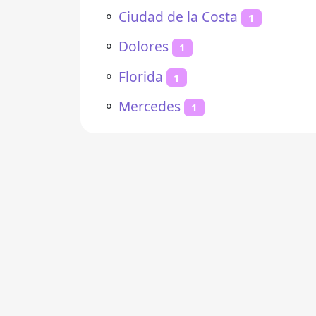
⚬
Ciudad de la Costa
1
⚬
Dolores
1
⚬
Florida
1
⚬
Mercedes
1