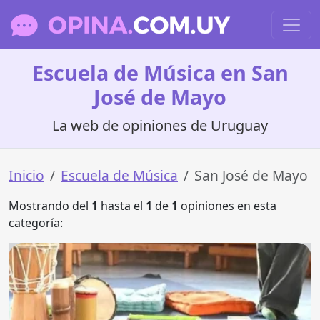
Escuela de Música en San
José de Mayo
La web de opiniones de Uruguay
Inicio
Escuela de Música
San José de Mayo
Mostrando del
1
hasta el
1
de
1
opiniones en esta
categoría: