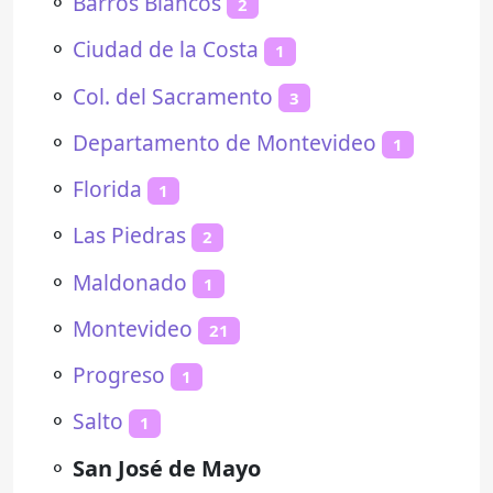
⚬
Barros Blancos
2
⚬
Ciudad de la Costa
1
⚬
Col. del Sacramento
3
⚬
Departamento de Montevideo
1
⚬
Florida
1
⚬
Las Piedras
2
⚬
Maldonado
1
⚬
Montevideo
21
⚬
Progreso
1
⚬
Salto
1
⚬
San José de Mayo