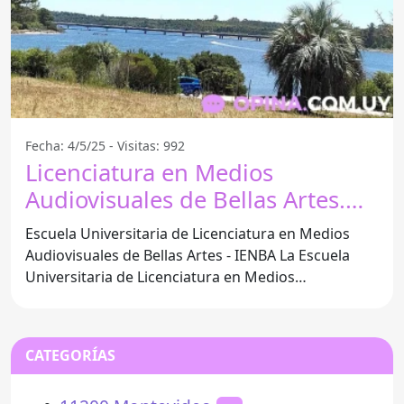
Fecha: 4/5/25 - Visitas: 992
Licenciatura en Medios
Audiovisuales de Bellas Artes.
Ienba - UdelaR - Playa Hermosa
Escuela Universitaria de Licenciatura en Medios
Audiovisuales de Bellas Artes - IENBA La Escuela
Universitaria de Licenciatura en Medios
Audiovisuales de
CATEGORÍAS