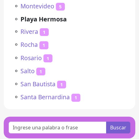
⚬
Montevideo
5
⚬
Playa Hermosa
⚬
Rivera
1
⚬
Rocha
1
⚬
Rosario
1
⚬
Salto
1
⚬
San Bautista
1
⚬
Santa Bernardina
1
Buscar