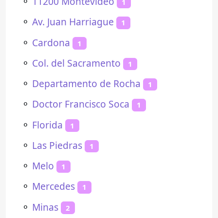
⚬
11200 Montevideo
1
⚬
Av. Juan Harriague
1
⚬
Cardona
1
⚬
Col. del Sacramento
1
⚬
Departamento de Rocha
1
⚬
Doctor Francisco Soca
1
⚬
Florida
1
⚬
Las Piedras
1
⚬
Melo
1
⚬
Mercedes
1
⚬
Minas
2