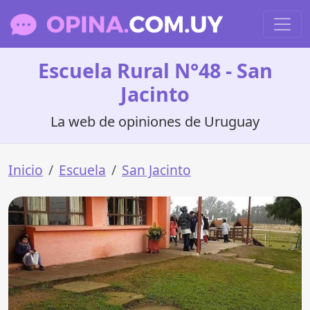
Escuela Rural N°48 - San
Jacinto
La web de opiniones de Uruguay
Inicio
Escuela
San Jacinto