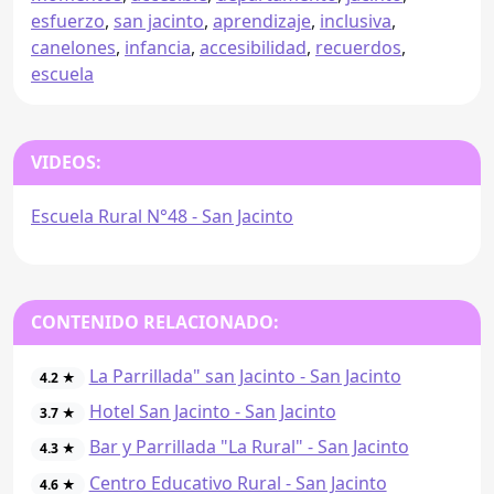
esfuerzo
,
san jacinto
,
aprendizaje
,
inclusiva
,
canelones
,
infancia
,
accesibilidad
,
recuerdos
,
escuela
VIDEOS:
Escuela Rural N°48 - San Jacinto
CONTENIDO RELACIONADO:
La Parrillada" san Jacinto - San Jacinto
4.2 ★
Hotel San Jacinto - San Jacinto
3.7 ★
Bar y Parrillada "La Rural" - San Jacinto
4.3 ★
Centro Educativo Rural - San Jacinto
4.6 ★