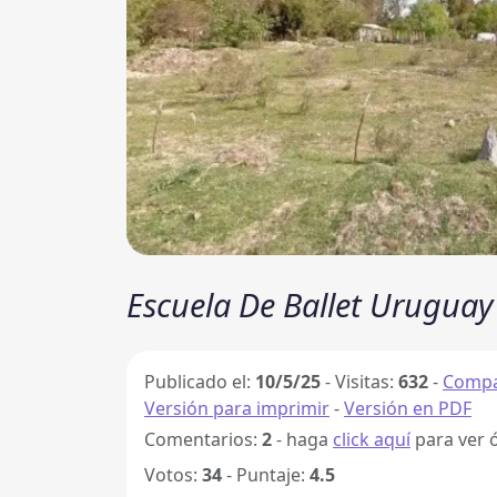
Escuela De Ballet Urugua
Publicado el:
10/5/25
-
Visitas:
632
-
Compa
Versión para imprimir
-
Versión en PDF
Comentarios:
2
- haga
click aquí
para ver 
Votos:
34
- Puntaje:
4.5