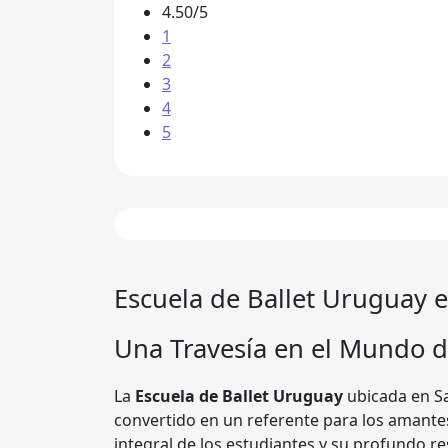
4.50/5
1
2
3
4
5
Escuela de Ballet Uruguay
Una Travesía en el Mundo de
La
Escuela de Ballet Uruguay
ubicada en S
convertido en un referente para los amante
integral de los estudiantes y su profundo re