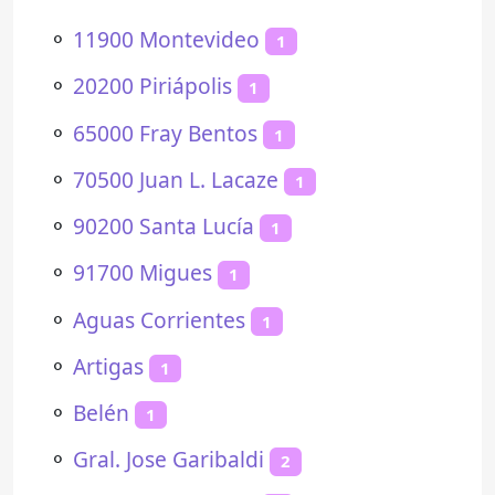
⚬
11900 Montevideo
1
⚬
20200 Piriápolis
1
⚬
65000 Fray Bentos
1
⚬
70500 Juan L. Lacaze
1
⚬
90200 Santa Lucía
1
⚬
91700 Migues
1
⚬
Aguas Corrientes
1
⚬
Artigas
1
⚬
Belén
1
⚬
Gral. Jose Garibaldi
2