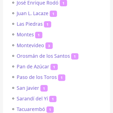
⚬
José Enrique Rodó
1
⚬
Juan L. Lacaze
1
⚬
Las Piedras
1
⚬
Montes
1
⚬
Montevideo
3
⚬
Orosmán de los Santos
1
⚬
Pan de Azúcar
1
⚬
Paso de los Toros
1
⚬
San Javier
1
⚬
Sarandí del Yí
1
⚬
Tacuarembó
1