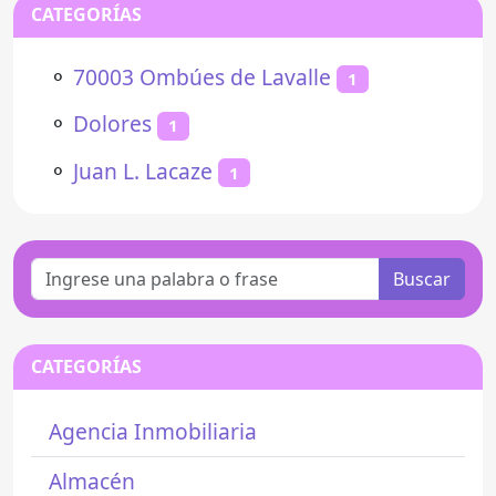
CATEGORÍAS
⚬
70003 Ombúes de Lavalle
1
⚬
Dolores
1
⚬
Juan L. Lacaze
1
Buscar
CATEGORÍAS
Agencia Inmobiliaria
Almacén