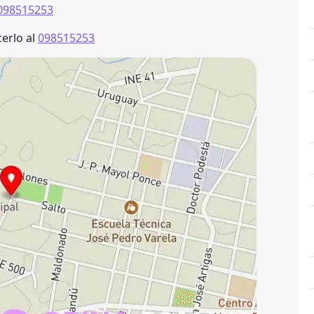
098515253
erlo al
098515253