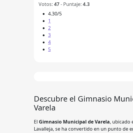
Votos:
47
- Puntaje:
4.3
4.30/5
1
2
3
4
5
Descubre el
Gimnasio Munic
Varela
El
Gimnasio Municipal de Varela
, ubicado 
Lavalleja, se ha convertido en un punto de e