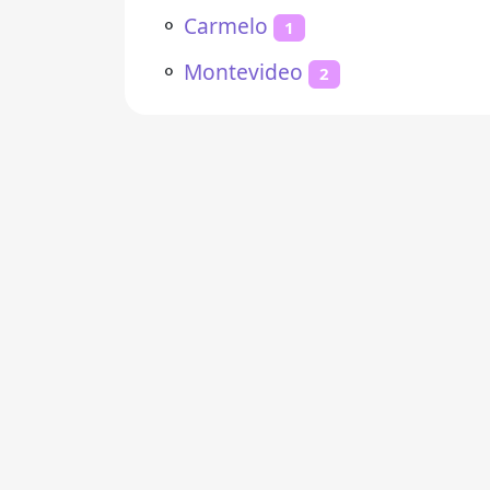
⚬
Carmelo
1
⚬
Montevideo
2