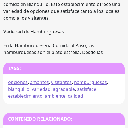
comida en Blanquillo. Este establecimiento ofrece una
variedad de opciones que satisface tanto a los locales
como a los visitantes.
Variedad de Hamburguesas
En la Hamburguesería Comida al Paso, las
hamburguesas son el plato estrella. Desde las
TAGS:
opciones
,
amantes
,
visitantes
,
hamburguesas
,
blanquillo
,
variedad
,
agradable
,
satisface
,
establecimiento
,
ambiente
,
calidad
CONTENIDO RELACIONADO: