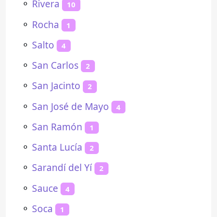
⚬
Rivera
10
⚬
Rocha
1
⚬
Salto
4
⚬
San Carlos
2
⚬
San Jacinto
2
⚬
San José de Mayo
4
⚬
San Ramón
1
⚬
Santa Lucía
2
⚬
Sarandí del Yí
2
⚬
Sauce
4
⚬
Soca
1