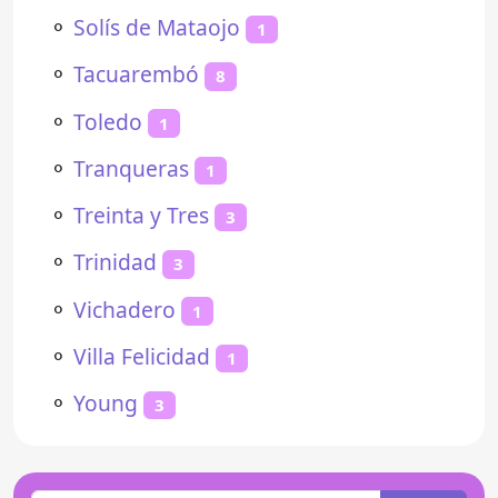
⚬
Solís de Mataojo
1
⚬
Tacuarembó
8
⚬
Toledo
1
⚬
Tranqueras
1
⚬
Treinta y Tres
3
⚬
Trinidad
3
⚬
Vichadero
1
⚬
Villa Felicidad
1
⚬
Young
3