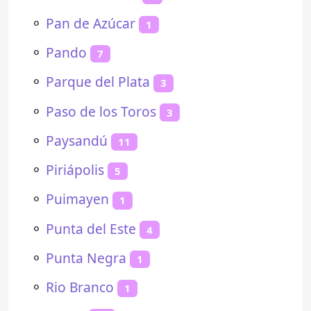
⚬
Pan de Azúcar
1
⚬
Pando
7
⚬
Parque del Plata
3
⚬
Paso de los Toros
3
⚬
Paysandú
11
⚬
Piriápolis
5
⚬
Puimayen
1
⚬
Punta del Este
4
⚬
Punta Negra
1
⚬
Rio Branco
1