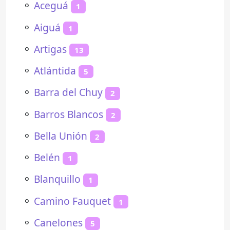
⚬
Aceguá
1
⚬
Aiguá
1
⚬
Artigas
13
⚬
Atlántida
5
⚬
Barra del Chuy
2
⚬
Barros Blancos
2
⚬
Bella Unión
2
⚬
Belén
1
⚬
Blanquillo
1
⚬
Camino Fauquet
1
⚬
Canelones
5