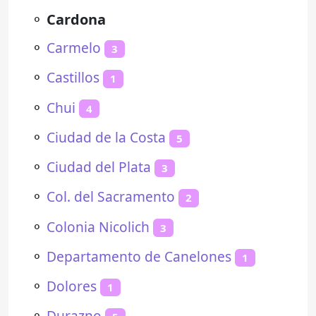
⚬
Cardona
⚬
Carmelo
3
⚬
Castillos
1
⚬
Chui
4
⚬
Ciudad de la Costa
5
⚬
Ciudad del Plata
3
⚬
Col. del Sacramento
2
⚬
Colonia Nicolich
3
⚬
Departamento de Canelones
1
⚬
Dolores
1
⚬
Durazno