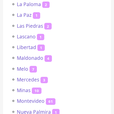
⚬
La Paloma
2
⚬
La Paz
1
⚬
Las Piedras
2
⚬
Lascano
1
⚬
Libertad
1
⚬
Maldonado
4
⚬
Melo
7
⚬
Mercedes
3
⚬
Minas
10
⚬
Montevideo
61
⚬
Nueva Palmira
1