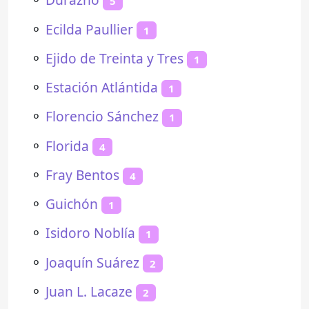
5
⚬
Ecilda Paullier
1
⚬
Ejido de Treinta y Tres
1
⚬
Estación Atlántida
1
⚬
Florencio Sánchez
1
⚬
Florida
4
⚬
Fray Bentos
4
⚬
Guichón
1
⚬
Isidoro Noblía
1
⚬
Joaquín Suárez
2
⚬
Juan L. Lacaze
2