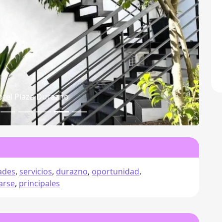
Siguiente
 Plaza De Los Visitantes
dades
,
servicios
,
durazno
,
oportunidad
,
arse
,
principales