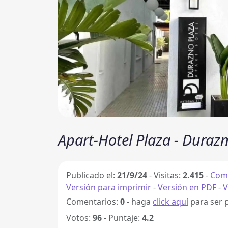
Apart-Hotel Plaza - Duraz
Publicado el:
21/9/24
-
Visitas:
2.415
-
Comp
Versión para imprimir
-
Versión en PDF
-
V
Comentarios:
0
- haga
click aquí
para ser 
Votos:
96
- Puntaje:
4.2