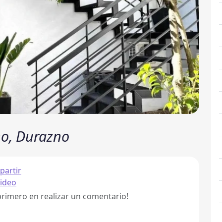
no, Durazno
artir
ideo
primero en realizar un comentario!