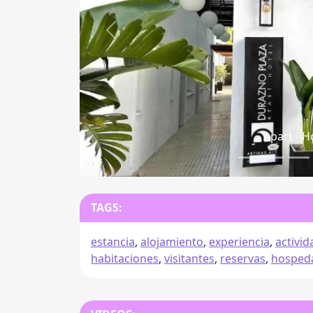
Anterior
Apart - Hotel
TAGS:
estancia
,
alojamiento
,
experiencia
,
activi
habitaciones
,
visitantes
,
reservas
,
hosped