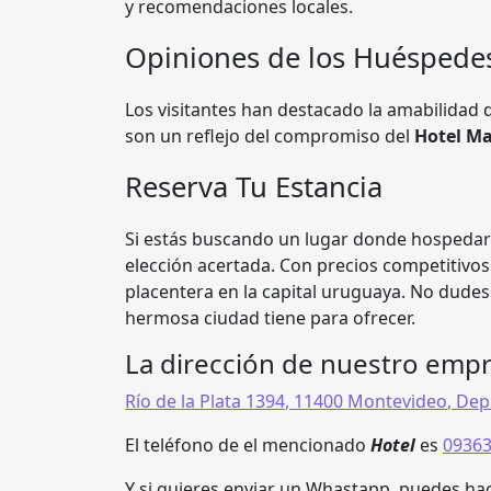
y recomendaciones locales.
Opiniones de los Huéspede
Los visitantes han destacado la amabilidad d
son un reflejo del compromiso del
Hotel Ma
Reserva Tu Estancia
Si estás buscando un lugar donde hospeda
elección acertada. Con precios competitivo
placentera en la capital uruguaya. No dudes 
hermosa ciudad tiene para ofrecer.
La dirección de nuestro emp
Río de la Plata 1394
,
11400
Montevideo
,
Dep
El teléfono de el mencionado
Hotel
es
0936
Y si quieres enviar un Whastapp, puedes hac