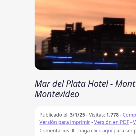
Mar del Plata Hotel - Mont
Montevideo
Publicado el:
3/1/25
-
Visitas:
1.778
-
Compa
Versión para imprimir
-
Versión en PDF
-
V
Comentarios:
0
- haga
click aquí
para ser 