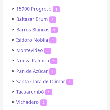
⚬
15900 Progreso
1
⚬
Baltasar Brum
1
⚬
Barros Blancos
1
⚬
Isidoro Noblía
1
⚬
Montevideo
1
⚬
Nueva Palmira
1
⚬
Pan de Azúcar
1
⚬
Santa Clara de Olimar
1
⚬
Tacuarembó
1
⚬
Vichadero
2