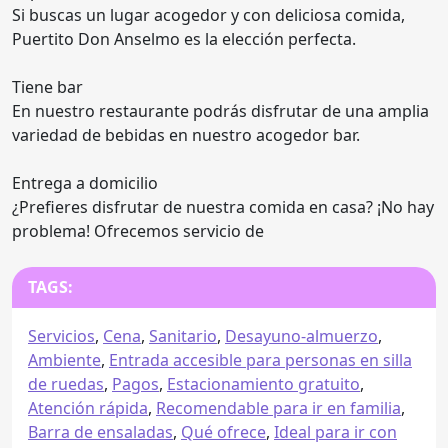
Si buscas un lugar acogedor y con deliciosa comida,
Puertito Don Anselmo es la elección perfecta.
Tiene bar
En nuestro restaurante podrás disfrutar de una amplia
variedad de bebidas en nuestro acogedor bar.
Entrega a domicilio
¿Prefieres disfrutar de nuestra comida en casa? ¡No hay
problema! Ofrecemos servicio de
TAGS:
Servicios
,
Cena
,
Sanitario
,
Desayuno-almuerzo
,
Ambiente
,
Entrada accesible para personas en silla
de ruedas
,
Pagos
,
Estacionamiento gratuito
,
Atención rápida
,
Recomendable para ir en familia
,
Barra de ensaladas
,
Qué ofrece
,
Ideal para ir con