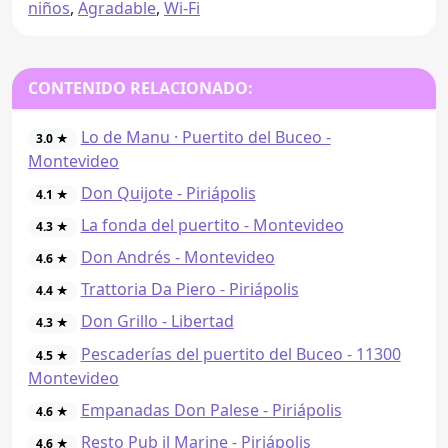
niños
,
Agradable
,
Wi-Fi
CONTENIDO RELACIONADO:
Lo de Manu · Puertito del Buceo -
3.0 ★
Montevideo
Don Quijote - Piriápolis
4.1 ★
La fonda del puertito - Montevideo
4.3 ★
Don Andrés - Montevideo
4.6 ★
Trattoria Da Piero - Piriápolis
4.4 ★
Don Grillo - Libertad
4.3 ★
Pescaderías del puertito del Buceo - 11300
4.5 ★
Montevideo
Empanadas Don Palese - Piriápolis
4.6 ★
Resto Pub il Marine - Piriápolis
4.6 ★