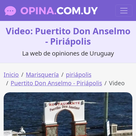
Video: Puertito Don Anselmo
- Piriápolis
La web de opiniones de Uruguay
Inicio
Marisquería
piriápolis
Puertito Don Anselmo - Piriápolis
Video