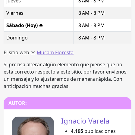
Jueves
8 AM - 8 PM
Viernes
8 AM - 8 PM
Sábado (Hoy) ✸
8 AM - 8 PM
Domingo
8 AM - 8 PM
El sitio web es
Mucam Floresta
Si precisa alterar algún elemento que piense que no
está correcto respecto a este sitio, por favor envíenos
un mensaje y lo ajustaremos de manera rápida. Con
anticipación muchas gracias.
AUTOR:
Ignacio Varela
4.195
publicaciones