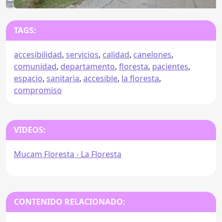
TAGS:
accesibilidad
,
servicios
,
calidad
,
canelones
,
comunidad
,
departamento
,
floresta
,
pacientes
,
espacio
,
sanitaria
,
accesible
,
la floresta
,
compromiso
VIDEOS:
Mucam Floresta - La Floresta
CONTENIDO RELACIONADO: