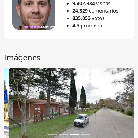
9.402.984
visitas
24.329
comentarios
835.053
votos
4.3
promedio
Imágenes
Anterior
Sigu