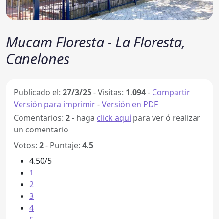
Mucam Floresta - La Floresta,
Canelones
Publicado el:
27/3/25
-
Visitas:
1.094
-
Compartir
Versión para imprimir
-
Versión en PDF
Comentarios:
2
- haga
click aquí
para ver ó realizar
un comentario
Votos:
2
- Puntaje:
4.5
4.50/5
1
2
3
4