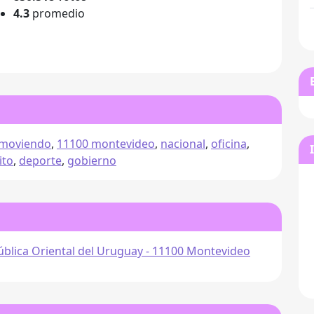
4.3
promedio
moviendo
,
11100 montevideo
,
nacional
,
oficina
,
ito
,
deporte
,
gobierno
pública Oriental del Uruguay - 11100 Montevideo