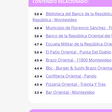
CONTENIDO RELACIONADO:
Biblioteca del Banco de la Repúbli
5.0 ★
República - Montevideo
Municipio de Florencio Sánchez - F
4.0 ★
Banco de la República Oriental de
3.6 ★
Escuela Militar de la República Ori
4.7 ★
El Patio Oriental - Punta Del Diablo
5.0 ★
Brazo Oriental - 11800 Montevideo
4.5 ★
Bbc - Burger & Sushi Brazo Orienta
4.4 ★
Confiteria Oriental - Pando
4.3 ★
Pizzería Oriental - Treinta Y Tres
4.5 ★
Bar Oriental - Montevideo
3.3 ★