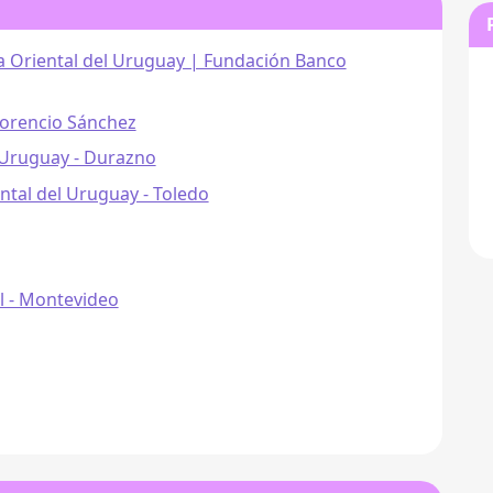
ca Oriental del Uruguay | Fundación Banco
lorencio Sánchez
l Uruguay - Durazno
ental del Uruguay - Toledo
l - Montevideo