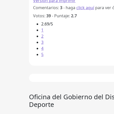
Versión para imprimir
Comentarios:
3
- haga
click aquí
para ver 
Votos:
39
- Puntaje:
2.7
2.69/5
1
2
3
4
5
Oficina del Gobierno del Dis
Deporte