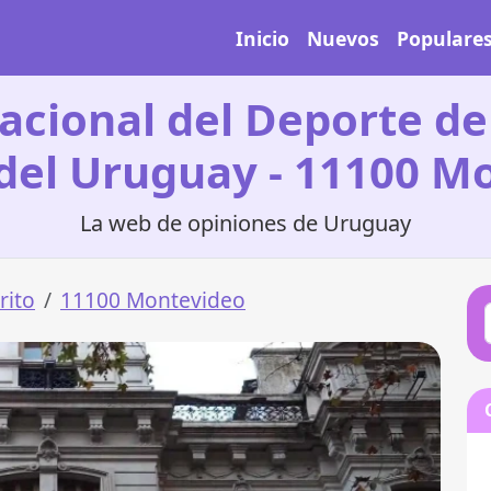
Inicio
Nuevos
Populare
acional del Deporte de
 del Uruguay - 11100 M
La web de opiniones de Uruguay
rito
11100 Montevideo