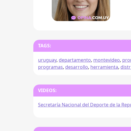
TAGS:
uruguay
,
departamento
,
montevideo
,
pro
programas
,
desarrollo
,
herramienta
,
distr
VIDEOS:
Secretaría Nacional del Deporte de la Re