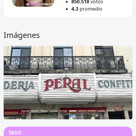
850.518
votos
4.3
promedio
Imágenes
Anterior
Sigu
TAGS: