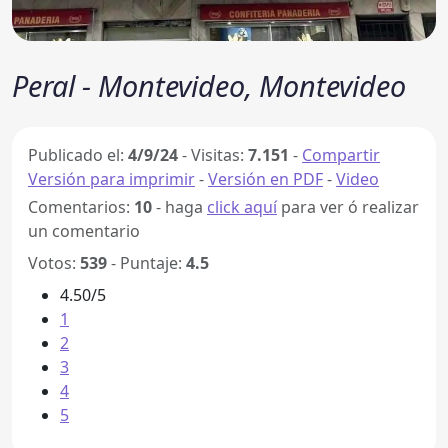
Peral - Montevideo, Montevideo
Publicado el:
4/9/24
-
Visitas:
7.151
-
Compartir
Versión para imprimir
-
Versión en PDF
-
Video
Comentarios:
10
- haga
click aquí
para ver ó realizar
un comentario
Votos:
539
- Puntaje:
4.5
4.50/5
1
2
3
4
5