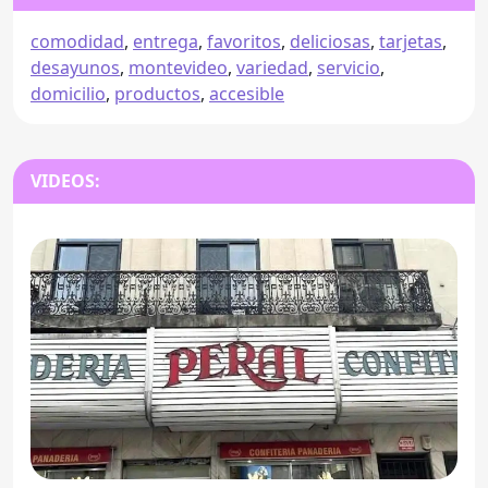
comodidad
,
entrega
,
favoritos
,
deliciosas
,
tarjetas
,
desayunos
,
montevideo
,
variedad
,
servicio
,
domicilio
,
productos
,
accesible
VIDEOS: