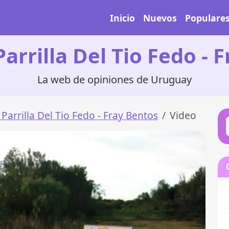
Inicio
Nuevos
Populare
Parrilla Del Tio Fedo - 
La web de opiniones de Uruguay
 Parrilla Del Tio Fedo - Fray Bentos
Video