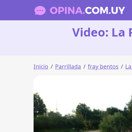
Video: La 
Inicio
Parrillada
fray bentos
La