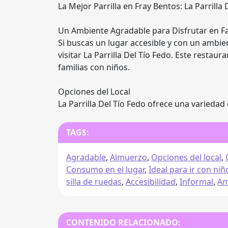
La Mejor Parrilla en Fray Bentos: La Parrilla 
Un Ambiente Agradable para Disfrutar en Fa
Si buscas un lugar accesible y con un ambie
visitar La Parrilla Del Tío Fedo. Este resta
familias con niños.
Opciones del Local
La Parrilla Del Tío Fedo ofrece una variedad
TAGS:
Agradable
,
Almuerzo
,
Opciones del local
,
Consumo en el lugar
,
Ideal para ir con niñ
silla de ruedas
,
Accesibilidad
,
Informal
,
Am
CONTENIDO RELACIONADO: