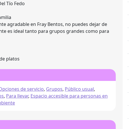
Del Tío Fedo
milia
nte agradable en Fray Bentos, no puedes dejar de
urante es ideal tanto para grupos grandes como para
 de platos
Opciones de servicio
,
Grupos
,
Público usual
,
os
,
Para llevar
,
Espacio accesible para personas en
biente