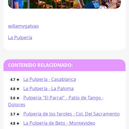
willamygalvao
La Pulpería
CONTENIDO RELACIONADO:
La Pulpería - Casablanca
4.7 ★
La Pulpería - La Paloma
4.8 ★
Pulpería "El Parral" - Patio de Tango -
5.0 ★
Dolores
Pulpería de los faroles - Col. Del Sacramento
3.7 ★
La Pulpería de Beto - Montevideo
4.8 ★