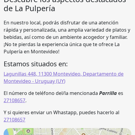
de La Pulpería
En nuestro local, podrás disfrutar de una atención
rápida y personalizada, una amplia variedad de platos y
bebidas, así como de un ambiente acogedor y familiar.
¡No te pierdas la experiencia única que te ofrece La
Pulpería en Montevideo!
Estamos situados en:
Lagunillas 448
,
11300
Montevideo
,
Departamento de
Montevideo
- Uruguay (
UY
)
El número de teléfono del/la mencionada
Parrilla
es
27108657
.
Y si quieres enviar un Whastapp, puedes hacerlo al
27108657