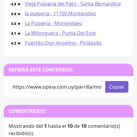
Vieja Pulpería del Pato - Santa Bernardina
4.4 ★
la pulperia - 11700 Montevideo
4.4 ★
La Pulperia - Montevideo
3.4 ★
La Milonguera - Punta Del Este
4.1 ★
Puertito Don Anselmo - Piriápolis
4.3 ★
REFIERA ESTE CONTENIDO:
Copiar
COMENTARIOS:
Mostrando del
1
hasta el
10
de
10
comentario(s)
recibido(s).