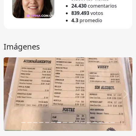
24.430
comentarios
839.493
votos
4.3
promedio
Imágenes
Anterior
Sigu