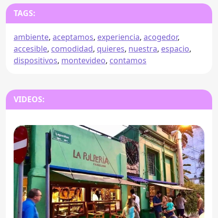
TAGS:
ambiente
,
aceptamos
,
experiencia
,
acogedor
,
accesible
,
comodidad
,
quieres
,
nuestra
,
espacio
,
dispositivos
,
montevideo
,
contamos
VIDEOS: