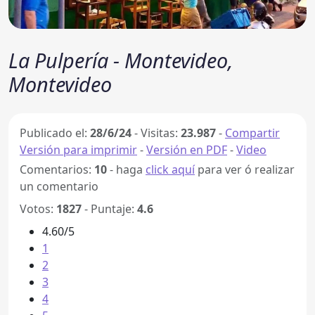
La Pulpería - Montevideo,
Montevideo
Publicado el:
28/6/24
-
Visitas:
23.987
-
Compartir
Versión para imprimir
-
Versión en PDF
-
Video
Comentarios:
10
- haga
click aquí
para ver ó realizar
un comentario
Votos:
1827
- Puntaje:
4.6
4.60/5
1
2
3
4