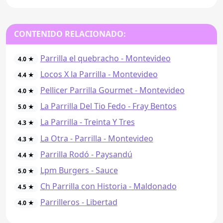
CONTENIDO RELACIONADO:
Parrilla el quebracho - Montevideo
4.0 ★
Locos X la Parrilla - Montevideo
4.4 ★
Pellicer Parrilla Gourmet - Montevideo
4.0 ★
La Parrilla Del Tio Fedo - Fray Bentos
5.0 ★
La Parrilla - Treinta Y Tres
4.3 ★
La Otra - Parrilla - Montevideo
4.3 ★
Parrilla Rodó - Paysandú
4.4 ★
Lpm Burgers - Sauce
5.0 ★
Ch Parrilla con Historia - Maldonado
4.5 ★
Parrilleros - Libertad
4.0 ★