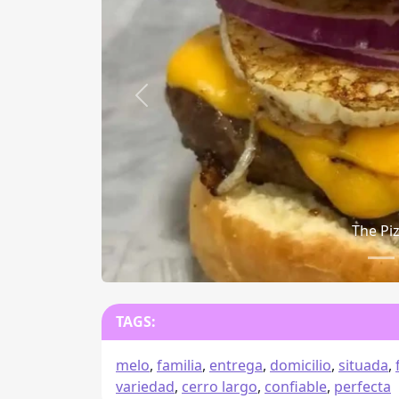
Anterior
The Pi
TAGS:
melo
,
familia
,
entrega
,
domicilio
,
situada
,
variedad
,
cerro largo
,
confiable
,
perfecta