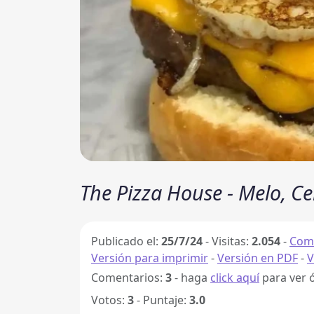
The Pizza House - Melo, C
Publicado el:
25/7/24
-
Visitas:
2.054
-
Comp
Versión para imprimir
-
Versión en PDF
-
V
Comentarios:
3
- haga
click aquí
para ver 
Votos:
3
- Puntaje:
3.0