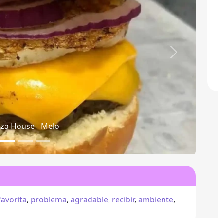
Siguiente
zza House - Mapa
favorita
,
problema
,
agradable
,
recibir
,
ambiente
,