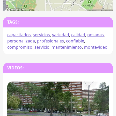
TAGS:
capacitados
,
servicios
,
variedad
,
calidad
,
posadas
,
personalizada
,
profesionales
,
confiable
,
compromiso
,
servicio
,
mantenimiento
,
montevideo
VIDEOS: