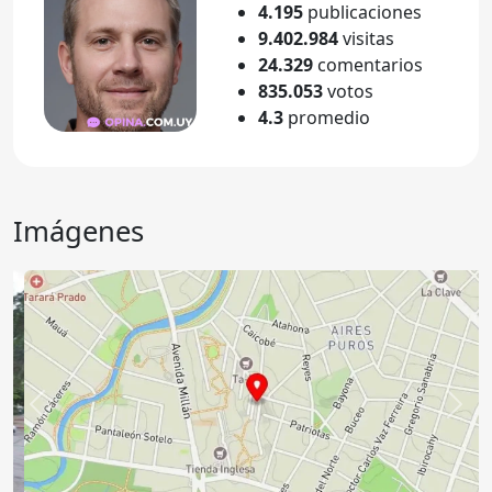
4.195
publicaciones
9.402.984
visitas
24.329
comentarios
835.053
votos
4.3
promedio
Imágenes
Anterior
Sigu