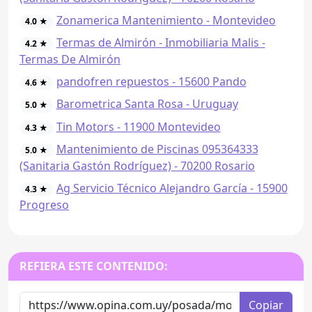
Zonamerica Mantenimiento - Montevideo
4.0 ★
Termas de Almirón - Inmobiliaria Malis -
4.2 ★
Termas De Almirón
pandofren repuestos - 15600 Pando
4.6 ★
Barometrica Santa Rosa - Uruguay
5.0 ★
Tin Motors - 11900 Montevideo
4.3 ★
Mantenimiento de Piscinas 095364333
5.0 ★
(Sanitaria Gastón Rodríguez) - 70200 Rosario
Ag Servicio Técnico Alejandro García - 15900
4.3 ★
Progreso
REFIERA ESTE CONTENIDO:
Copiar