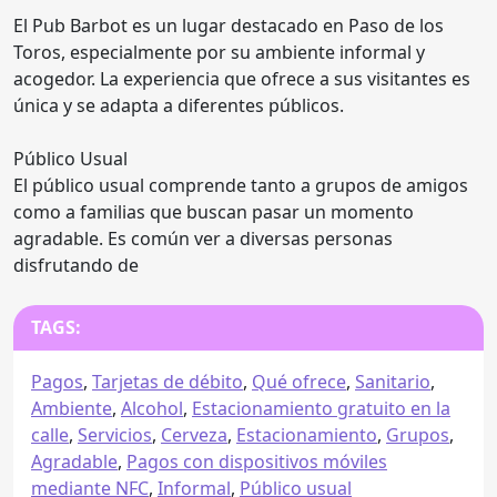
El Pub Barbot es un lugar destacado en Paso de los
Toros, especialmente por su ambiente informal y
acogedor. La experiencia que ofrece a sus visitantes es
única y se adapta a diferentes públicos.
Público Usual
El público usual comprende tanto a grupos de amigos
como a familias que buscan pasar un momento
agradable. Es común ver a diversas personas
disfrutando de
TAGS:
Pagos
,
Tarjetas de débito
,
Qué ofrece
,
Sanitario
,
Ambiente
,
Alcohol
,
Estacionamiento gratuito en la
calle
,
Servicios
,
Cerveza
,
Estacionamiento
,
Grupos
,
Agradable
,
Pagos con dispositivos móviles
mediante NFC
,
Informal
,
Público usual