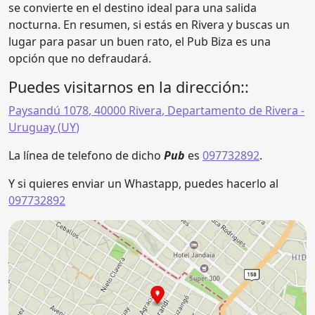
se convierte en el destino ideal para una salida
nocturna. En resumen, si estás en Rivera y buscas un
lugar para pasar un buen rato, el Pub Biza es una
opción que no defraudará.
Puedes visitarnos en la dirección::
Paysandú 1078
,
40000
Rivera
,
Departamento de Rivera
-
Uruguay (
UY
)
La línea de telefono de dicho
Pub
es
097732892
.
Y si quieres enviar un Whastapp, puedes hacerlo al
097732892