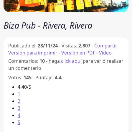
Biza Pub - Rivera, Rivera
Publicado el:
28/11/24
-
Visitas:
2.807
-
Compartir
Versión para imprimir
-
Versión en PDF
-
Video
Comentarios:
10
- haga
click aquí
para ver ó realizar
un comentario
Votos:
145
- Puntaje:
4.4
4.40/5
1
2
3
4
5