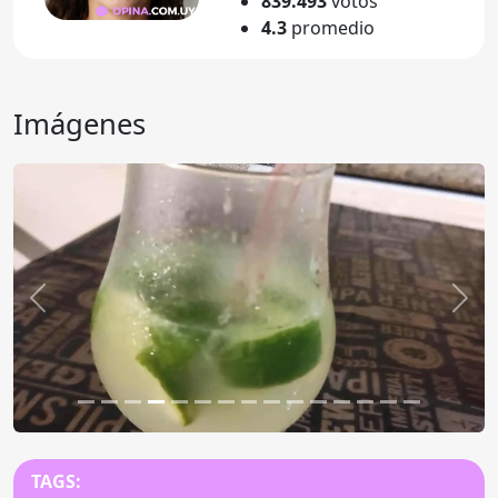
839.493
votos
4.3
promedio
Imágenes
Anterior
Sigu
TAGS: