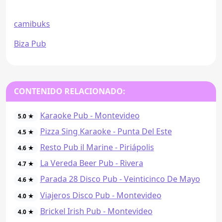
camibuks
Biza Pub
CONTENIDO RELACIONADO:
Karaoke Pub - Montevideo
5.0 ★
Pizza Sing Karaoke - Punta Del Este
4.5 ★
Resto Pub il Marine - Piriápolis
4.6 ★
La Vereda Beer Pub - Rivera
4.7 ★
Parada 28 Disco Pub - Veinticinco De Mayo
4.6 ★
Viajeros Disco Pub - Montevideo
4.0 ★
Brickel Irish Pub - Montevideo
4.0 ★