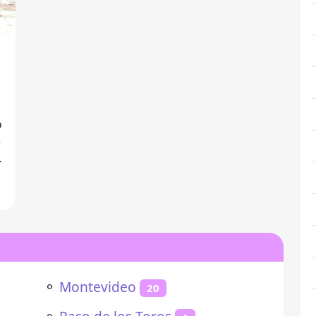
e
⚬
Montevideo
20