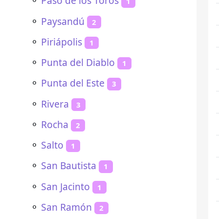
⚬
Paso de los Toros
1
⚬
Paysandú
2
⚬
Piriápolis
1
⚬
Punta del Diablo
1
⚬
Punta del Este
3
⚬
Rivera
3
⚬
Rocha
2
⚬
Salto
1
⚬
San Bautista
1
⚬
San Jacinto
1
⚬
San Ramón
2