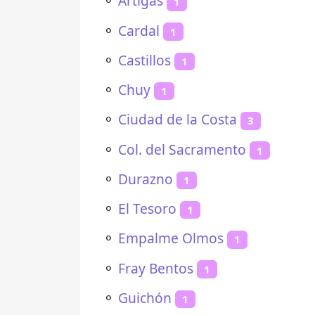
⚬
Artigas
1
⚬
Cardal
1
⚬
Castillos
1
⚬
Chuy
1
⚬
Ciudad de la Costa
3
⚬
Col. del Sacramento
1
⚬
Durazno
1
⚬
El Tesoro
1
⚬
Empalme Olmos
1
⚬
Fray Bentos
1
⚬
Guichón
1