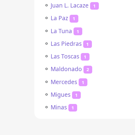
⚬
Juan L. Lacaze
1
⚬
La Paz
1
⚬
La Tuna
1
⚬
Las Piedras
1
⚬
Las Toscas
1
⚬
Maldonado
2
⚬
Mercedes
1
⚬
Migues
1
⚬
Minas
1