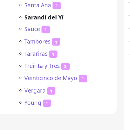
⚬
Santa Ana
1
⚬
Sarandí del Yí
⚬
Sauce
1
⚬
Tambores
1
⚬
Tarariras
1
⚬
Treinta y Tres
2
⚬
Veinticinco de Mayo
1
⚬
Vergara
1
⚬
Young
1