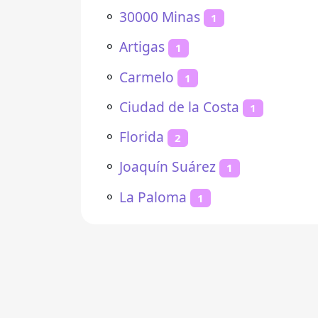
⚬
30000 Minas
1
⚬
Artigas
1
⚬
Carmelo
1
⚬
Ciudad de la Costa
1
⚬
Florida
2
⚬
Joaquín Suárez
1
⚬
La Paloma
1