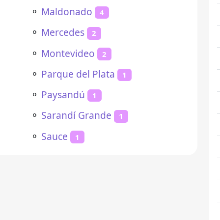
⚬
Maldonado
4
⚬
Mercedes
2
⚬
Montevideo
2
⚬
Parque del Plata
1
⚬
Paysandú
1
⚬
Sarandí Grande
1
⚬
Sauce
1