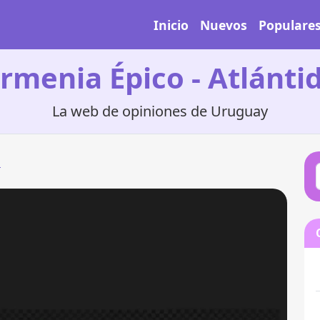
Inicio
Nuevos
Populare
rmenia Épico - Atlánti
La web de opiniones de Uruguay
a