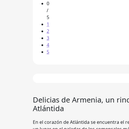
0
/
5
1
2
3
4
5
Delicias de Armenia, un ri
Atlántida
En el corazón de Atlántida se encuentra el 