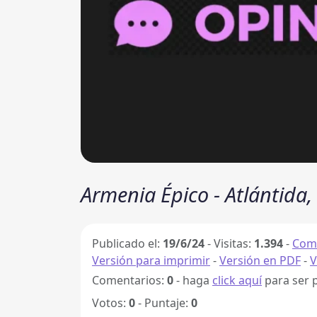
Armenia Épico - Atlántida
Publicado el:
19/6/24
-
Visitas:
1.394
-
Comp
Versión para imprimir
-
Versión en PDF
-
V
Comentarios:
0
- haga
click aquí
para ser 
Votos:
0
- Puntaje:
0