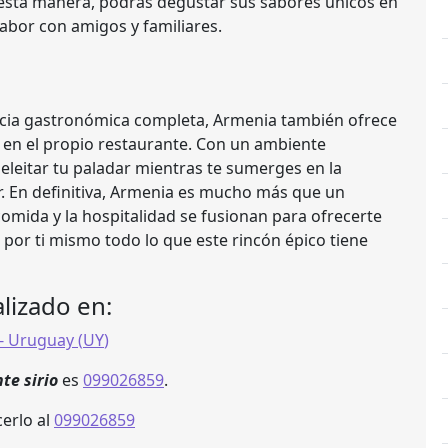
e esta manera, podrás degustar sus sabores únicos en
sabor con amigos y familiares.
ncia gastronómica completa, Armenia también ofrece
s en el propio restaurante. Con un ambiente
eleitar tu paladar mientras te sumerges en la
r. En definitiva, Armenia es mucho más que un
omida y la hospitalidad se fusionan para ofrecerte
 por ti mismo todo lo que este rincón épico tiene
lizado en:
- Uruguay (
UY
)
te sirio
es
099026859
.
erlo al
099026859