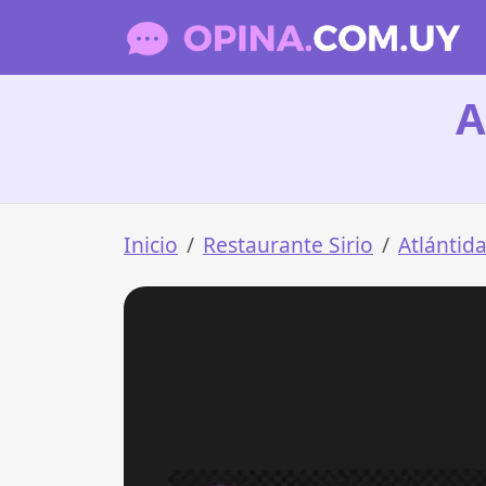
A
Inicio
Restaurante Sirio
Atlántid