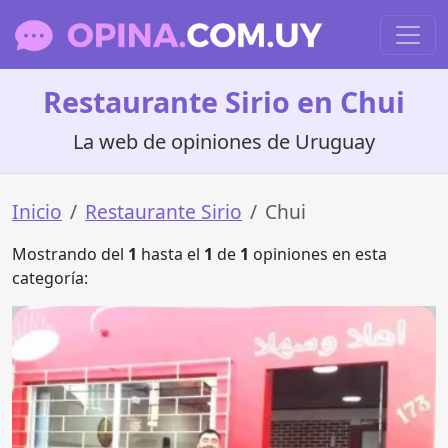
Restaurante Sirio en Chui
La web de opiniones de Uruguay
Inicio
Restaurante Sirio
Chui
Mostrando del
1
hasta el
1
de
1
opiniones en esta
categoría: