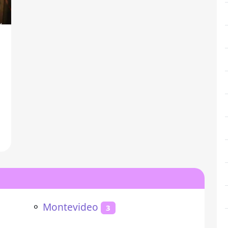
⚬
Montevideo
3