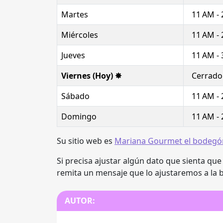
Martes
11 AM -
Miércoles
11 AM - 
Jueves
11 AM -
Viernes (Hoy) ✸
Cerrado
Sábado
11 AM -
Domingo
11 AM -
Su sitio web es
Mariana Gourmet el bodegó
Si precisa ajustar algún dato que sienta que
remita un mensaje que lo ajustaremos a la 
AUTOR: