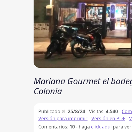
Mariana Gourmet el bodeg
Colonia
Publicado el:
25/8/24
-
Visitas:
4.540
-
Comp
Versión para imprimir
-
Versión en PDF
-
V
Comentarios:
10
- haga
click aquí
para ver