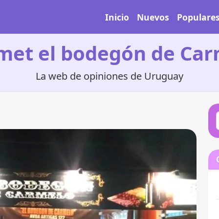
Inicio
Nuevos
Populare
et el bodegón de Car
La web de opiniones de Uruguay